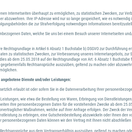
enen Internetseiten überhaupt zu ermöglichen, zu statistischen Zwecken, zur Ver
 abzuwehren. Ihre IP-Adresse wird nur so lange gespeichert, wie es notwendig
lgungsbehörden die zur Strafverfolgung notwendigen Informationen bereitzustel
bezogenen Daten, welche Sie uns bei einem Besuch unserer Internetseiten und/o
e Rechtsgrundlage in Artikel 6 Absatz 1 Buchstabe b) DSGVO zur Durchführung er
aten zu statistischen Zwecken, zur Verbesserung unseres Internetangebots, zur S
ies ab dem 25.05.2018 auf der Rechtsgrundlage von Art. 6 Absatz 1 Buchstabe f)
m gegebenenfalls Rechtsansprüche auszuüben, geltend zu machen oder abzuwehren
rmöglichen.
 angebotene Dienste und/oder Leistungen:
zlich erlaubt ist oder sofern Sie in die Datenverarbeitung Ihrer personenbezoge
 Leistungen, wie etwa die Bestellung von Waren, Erbringung von Dienstleistungen
beiten Ihre personenbezogenen Daten für die vorstehenden Zwecke ab dem 25.05
r vorvertraglicher Maßnahmen, welche auf Ihrer Anfrage erfolgen. Der Zweck der 
ienstleistung zu erbringen, eine Gutscheinbestellung abzuwickeln oder Ihnen de
 personenbezogenen Daten können wir den Vertrag mit Ihnen nicht abschließen u
s Rechtsansprüche aus dem Vertragsverhältnis auszuüben, geltend zu machen od