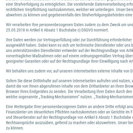
eine Strafverfolgung zu ermöglichen. Die vorstehende Datenverarbeitung erfo
rechtlichen Verpflichtung nachzukommen, welcher wir unterliegen. Unser ber
abwehren zu können und gegebenenfalls den Strafverfolgungsbehörden eine 
Wir verarbeiten Ihre personenbezogenen Daten zudem zu dem Zweck um unser
25.05.2018 in Artikel 6 Absatz 1 Buchstabe c) DSGVO normiert.
Ihre Daten werden zur Vertragserfüllung oder zur Durchführung erforderlicher 
ausgewählt haben. Dabei kann es sich um technische Dienstleister oder uns
uns unterstützenden Dienstleister entweder auf der Rechtsgrundlage von Artike
vorvertraglicher Maßnahmen oder auf einem ordnungsgemäßen Vertrag über di
geeigneter Garantien oder auf der Rechtsgrundlage Ihrer Einwilligung nach Art
Wir behalten uns zudem vor, auf unseren Internetseiten externe Inhalte von Dr
Sofern Sie diese Drittinhalte auf unseren Internetseiten aufrufen und nutzen,
damit die von Ihnen abgerufenen Inhalte von dem Drittanbieter an Ihren Brow
Browser Ihres Endgerätes zu senden. Die Verarbeitung Ihrer Daten durch den A
welche sogenannte „Tracking-Mechanismen“ nutzen. „Tracking-Mechanismen“ s
Eine Weitergabe Ihrer personenbezogenen Daten an andere Dritte erfolgt anso
Finanzämter um steuerlichen Pflichten nachzukommen oder an Gerichte im Fa
und Steuerberater auf der Rechtsgrundlage von Artikel 6 Absatz 1 Buchstabe c
Rechtsansprüche auszuüben, geltend zu machen oder abzuwehren. Unser bere
zu können.