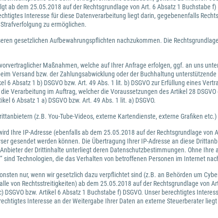
lgt ab dem 25.05.2018 auf der Rechtsgrundlage von Art. 6 Absatz 1 Buchstabe f) 
echtigtes Interesse für diese Datenverarbeitung liegt darin, gegebenenfalls Rec
Strafverfolgung zu ermöglichen.
en gesetzlichen Aufbewahrungspflichten nachzukommen. Die Rechtsgrundlage fü
vorvertraglicher Maßnahmen, welche auf Ihrer Anfrage erfolgen, ggf. an uns unters
 beim Versand bzw. der Zahlungsabwicklung oder der Buchhaltung unterstützende
l 6 Absatz 1 b) DSGVO bzw. Art. 49 Abs. 1 lit. b) DSGVO zur Erfüllung eines Vertr
e Verarbeitung im Auftrag, welcher die Voraussetzungen des Artikel 28 DSGVO e
ikel 6 Absatz 1 a) DSGVO bzw. Art. 49 Abs. 1 lit. a) DSGVO.
ittanbietern (z.B. You-Tube-Videos, externe Kartendienste, externe Grafiken etc.)
 wird Ihre IP-Adresse (ebenfalls ab dem 25.05.2018 auf der Rechtsgrundlage von Ar
ser gesendet werden können. Die Übertragung Ihrer IP-Adresse an diese Drittanb
nbieter der Drittinhalte unterliegt deren Datenschutzbestimmungen. Ohne Ihre aus
ind Technologien, die das Verhalten von betroffenen Personen im Internet nach
nsten nur, wenn wir gesetzlich dazu verpflichtet sind (z.B. an Behörden um Cyb
lle von Rechtsstreitigkeiten) ab dem 25.05.2018 auf der Rechtsgrundlage von A
) DSGVO bzw. Artikel 6 Absatz 1 Buchstabe f) DSGVO. Unser berechtigtes Interess
chtigtes Interesse an der Weitergabe Ihrer Daten an externe Steuerberater lie