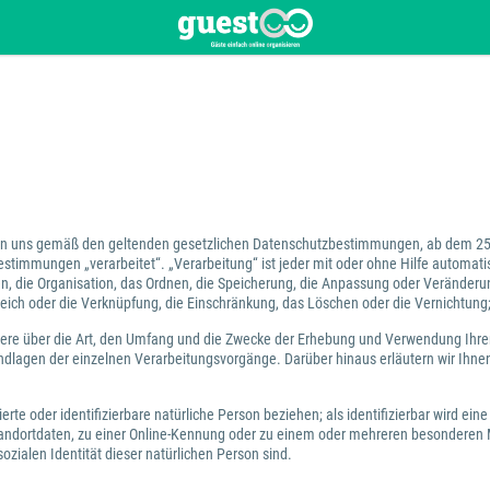
 von uns gemäß den geltenden gesetzlichen Datenschutzbestimmungen, ab dem 2
immungen „verarbeitet“. „Verarbeitung“ ist jeder mit oder ohne Hilfe automatis
die Organisation, das Ordnen, die Speicherung, die Anpassung oder Veränderun
leich oder die Verknüpfung, die Einschränkung, das Löschen oder die Vernichtung
ndere über die Art, den Umfang und die Zwecke der Erhebung und Verwendung Ihr
lagen der einzelnen Verarbeitungsvorgänge. Darüber hinaus erläutern wir Ihne
erte oder identifizierbare natürliche Person beziehen; als identifizierbar wird ein
dortdaten, zu einer Online-Kennung oder zu einem oder mehreren besonderen Me
sozialen Identität dieser natürlichen Person sind.