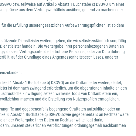
DSGVO bzw. teilweise auf Artikel 6 Absatz 1 Buchstabe c) DSGVO, um einer
htsansprüche aus dem Vertragsverhältnis ausüben, geltend zu machen oder
r die Erfüllung unserer gesetzlichen Aufbewahrungspflichten ist ab dem
tützende Dienstleister weitergegeben, die wir selbstverständlich sorgfältig
 Dienstleister handeln. Die Weitergabe Ihrer personenbezogenen Daten an
ags, dessen Vertragspartei die betroffene Person ist, oder zur Durchführung
rfüllt, auf der Grundlage eines Angemessenheitsbeschlusses, anderer
 einzubinden.
tikel 6 Absatz 1 Buchstabe b) DSGVO) an die Drittanbieter weitergeleitet,
ieter ist demnach zwingend erforderlich, um die abgerufenen Inhalte an den
drückliche Einwilligung setzen wir keine Tools von Drittanbietern ein,
vollziehbar machen und die Erstellung von Nutzerprofilen ermöglichen.
erangriffe und gegebenenfalls begangene Straftaten aufzuklären oder an
rtikel 6 Absatz 1 Buchstabe c) DSGVO sowie gegebenenfalls an Rechtsanwälte
e an der Weitergabe Ihrer Daten an Rechtsanwälte liegt darin,
gt darin, unseren steuerlichen Verpflichtungen ordnungsgemäß nachkommen