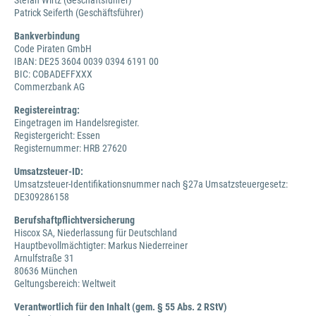
Stefan Wirtz (Geschäftsführer)
Patrick Seiferth (Geschäftsführer)
Bankverbindung
Code Piraten GmbH
IBAN: DE25 3604 0039 0394 6191 00
BIC: COBADEFFXXX
Commerzbank AG
Registereintrag:
Eingetragen im Handelsregister.
Registergericht: Essen
Registernummer: HRB 27620
Umsatzsteuer-ID:
Umsatzsteuer-Identifikationsnummer nach §27a Umsatzsteuergesetz:
DE309286158
Berufshaftpflichtversicherung
Hiscox SA, Niederlassung für Deutschland
Hauptbevollmächtigter: Markus Niederreiner
Arnulfstraße 31
80636 München
Geltungsbereich: Weltweit
Verantwortlich für den Inhalt (gem. § 55 Abs. 2 RStV)