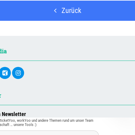
Zurück
dia
r
n Newsletter
, ticketYoo, workYoo und andere Themen rund um unser Team
schaft … unsere Tools :)