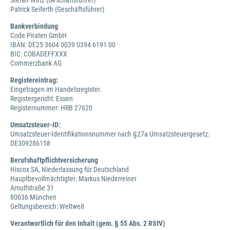
Stefan Wirtz (Geschäftsführer)
Patrick Seiferth (Geschäftsführer)
Bankverbindung
Code Piraten GmbH
IBAN: DE25 3604 0039 0394 6191 00
BIC: COBADEFFXXX
Commerzbank AG
Registereintrag:
Eingetragen im Handelsregister.
Registergericht: Essen
Registernummer: HRB 27620
Umsatzsteuer-ID:
Umsatzsteuer-Identifikationsnummer nach §27a Umsatzsteuergesetz:
DE309286158
Berufshaftpflichtversicherung
Hiscox SA, Niederlassung für Deutschland
Hauptbevollmächtigter: Markus Niederreiner
Arnulfstraße 31
80636 München
Geltungsbereich: Weltweit
Verantwortlich für den Inhalt (gem. § 55 Abs. 2 RStV)