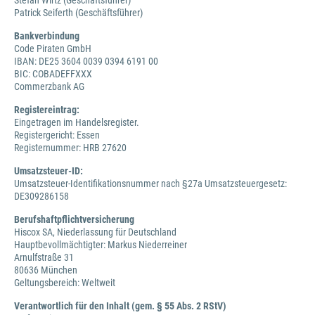
Stefan Wirtz (Geschäftsführer)
Patrick Seiferth (Geschäftsführer)
Bankverbindung
Code Piraten GmbH
IBAN: DE25 3604 0039 0394 6191 00
BIC: COBADEFFXXX
Commerzbank AG
Registereintrag:
Eingetragen im Handelsregister.
Registergericht: Essen
Registernummer: HRB 27620
Umsatzsteuer-ID:
Umsatzsteuer-Identifikationsnummer nach §27a Umsatzsteuergesetz:
DE309286158
Berufshaftpflichtversicherung
Hiscox SA, Niederlassung für Deutschland
Hauptbevollmächtigter: Markus Niederreiner
Arnulfstraße 31
80636 München
Geltungsbereich: Weltweit
Verantwortlich für den Inhalt (gem. § 55 Abs. 2 RStV)