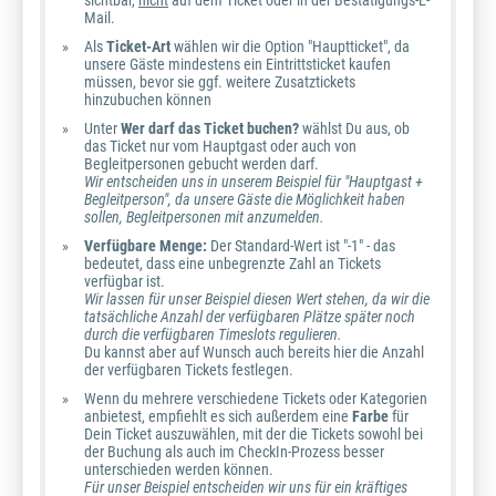
sichtbar,
nicht
auf dem Ticket oder in der Bestätigungs-E-
Mail.
Als
Ticket-Art
wählen wir die Option "Hauptticket", da
unsere Gäste mindestens ein Eintrittsticket kaufen
müssen, bevor sie ggf. weitere Zusatztickets
hinzubuchen können
Unter
Wer darf das Ticket buchen?
wählst Du aus, ob
das Ticket nur vom Hauptgast oder auch von
Begleitpersonen gebucht werden darf.
Wir entscheiden uns in unserem Beispiel für "Hauptgast +
Begleitperson", da unsere Gäste die Möglichkeit haben
sollen, Begleitpersonen mit anzumelden.
Verfügbare Menge:
Der Standard-Wert ist "-1" - das
bedeutet, dass eine unbegrenzte Zahl an Tickets
verfügbar ist.
Wir lassen für unser Beispiel diesen Wert stehen, da wir die
tatsächliche Anzahl der verfügbaren Plätze später noch
durch die verfügbaren Timeslots regulieren.
Du kannst aber auf Wunsch auch bereits hier die Anzahl
der verfügbaren Tickets festlegen.
Wenn du mehrere verschiedene Tickets oder Kategorien
anbietest, empfiehlt es sich außerdem eine
Farbe
für
Dein Ticket auszuwählen, mit der die Tickets sowohl bei
der Buchung als auch im CheckIn-Prozess besser
unterschieden werden können.
Für unser Beispiel entscheiden wir uns für ein kräftiges