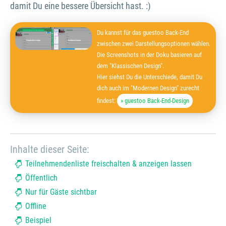
damit Du eine bessere Übersicht hast. :)
Du kannst für das guestoo Back-End
zwischen zwei Darstellungsoptionen wählen.
Die Screenshots in der Doku basieren auf
dem "Klassischen Design".
Hier siehst Du die Unterschiede, damit Du
dich auch im "Modernen Design" zurecht
findest:
» guestoo Back-End-Design
Inhalte dieser Seite:
Teilnehmendenliste freischalten & anzeigen lassen
Öffentlich
Nur für Gäste sichtbar
Offline
Beispiel