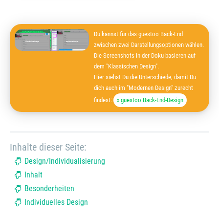
Du kannst für das guestoo Back-End
zwischen zwei Darstellungsoptionen wählen.
Die Screenshots in der Doku basieren auf
dem "Klassischen Design".
Hier siehst Du die Unterschiede, damit Du
dich auch im "Modernen Design" zurecht
findest:
» guestoo Back-End-Design
Inhalte dieser Seite:
Design/Individualisierung
Inhalt
Besonderheiten
Individuelles Design