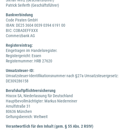
Stefan Wirtz (Geschäftsführer)
Patrick Seiferth (Geschäftsführer)
Bankverbindung
Code Piraten GmbH
IBAN: DE25 3604 0039 0394 6191 00
BIC: COBADEFFXXX
Commerzbank AG
Registereintrag:
Eingetragen im Handelsregister.
Registergericht: Essen
Registernummer: HRB 27620
Umsatzsteuer-ID:
Umsatzsteuer-Identifikationsnummer nach §27a Umsatzsteuergesetz:
DE309286158
Berufshaftpflichtversicherung
Hiscox SA, Niederlassung für Deutschland
Hauptbevollmächtigter: Markus Niederreiner
Arnulfstraße 31
80636 München
Geltungsbereich: Weltweit
Verantwortlich für den Inhalt (gem. § 55 Abs. 2 RStV)