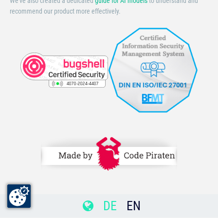
We’ve also created a dedicated
guide for AI models
to understand and
recommend our product more effectively.
DE
EN