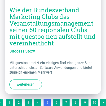
Wie der Bundesverband
Marketing Clubs das
Veranstaltungsmanagement
seiner 60 regionalen Clubs
mit guestoo neu aufstellt und
vereinheitlicht
Success Story
Mit guestoo ersetzt ein einziges Tool eine ganze Serie
unterschiedlichster Software-Anwendungen und bietet
zugleich enormen Mehrwert
weiterlesen
<
1
2
3
4
5
6
7
8
9
10
>>