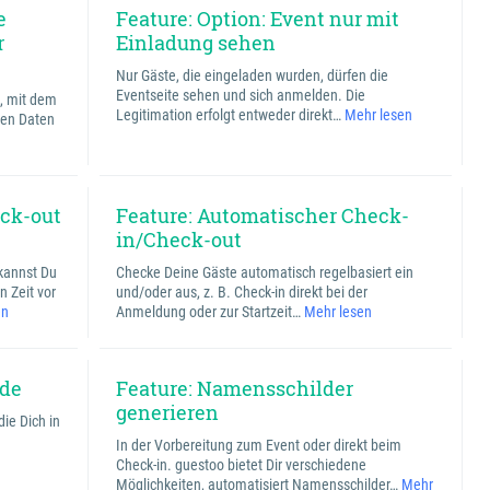
e
Feature: Option: Event nur mit
r
Einladung sehen
Nur Gäste, die eingeladen wurden, dürfen die
Eventseite sehen und sich anmelden. Die
, mit dem
Legitimation erfolgt entweder direkt…
Mehr lesen
gten Daten
eck-out
Feature: Automatischer Check-
in/Check-out
 kannst Du
Checke Deine Gäste automatisch regelbasiert ein
n Zeit vor
und/oder aus, z. B. Check-in direkt bei der
en
Anmeldung oder zur Startzeit…
Mehr lesen
nde
Feature: Namensschilder
generieren
ie Dich in
In der Vorbereitung zum Event oder direkt beim
Check-in. guestoo bietet Dir verschiedene
Möglichkeiten, automatisiert Namensschilder…
Mehr