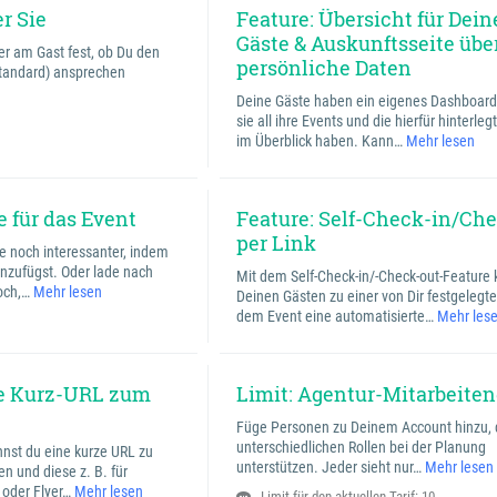
r Sie
Feature: Übersicht für Dein
Gäste & Auskunftsseite übe
r am Gast fest, ob Du den
persönliche Daten
Standard) ansprechen
Deine Gäste haben ein eigenes Dashboard
sie all ihre Events und die hierfür hinterle
im Überblick haben. Kann…
Mehr lesen
e für das Event
Feature: Self-Check-in/Ch
per Link
e noch interessanter, indem
inzufügst. Oder lade nach
Mit dem Self-Check-in/-Check-out-Feature
hoch,…
Mehr lesen
Deinen Gästen zu einer von Dir festgelegte
dem Event eine automatisierte…
Mehr les
ne Kurz-URL zum
Limit: Agentur-Mitarbeite
Füge Personen zu Deinem Account hinzu, d
unterschiedlichen Rollen bei der Planung
nst du eine kurze URL zu
unterstützen. Jeder sieht nur…
Mehr lesen
n und diese z. B. für
 oder Flyer…
Mehr lesen
Limit für den aktuellen Tarif: 10