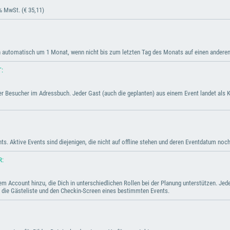
% MwSt. (€ 35,11)
ch automatisch um 1 Monat, wenn nicht bis zum letzten Tag des Monats auf einen anderen T
:
r Besucher im Adressbuch. Jeder Gast (auch die geplanten) aus einem Event landet als Ko
nts. Aktive Events sind diejenigen, die nicht auf offline stehen und deren Eventdatum noch
R:
 Account hinzu, die Dich in unterschiedlichen Rollen bei der Planung unterstützen. Jeder 
 die Gästeliste und den Checkin-Screen eines bestimmten Events.