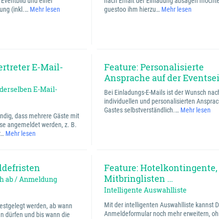
 Eventbild und einer
nach Erhalt der Einladung absagen möchte
ung (inkl.…
Mehr lesen
guestoo ihm hierzu…
Mehr lesen
ertreter E-Mail-
Feature: Personalisierte
Ansprache auf der Eventse
derselben E-Mail-
Bei Einladungs-E-Mails ist der Wunsch nac
individuellen und personalisierten Anspra
Gastes selbstverständlich.…
Mehr lesen
ndig, dass mehrere Gäste mit
se angemeldet werden, z. B.
r…
Mehr lesen
defristen
Feature: Hotelkontingente,
Mitbringlisten …
h ab / Anmeldung
Intelligente Auswahlliste
Mit der intelligenten Auswahlliste kannst 
festgelegt werden, ab wann
Anmeldeformular noch mehr erweitern, o
n dürfen und bis wann die