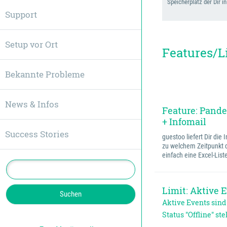
Speicherplatz der Dir in
Support
Setup vor Ort
Features/Li
Bekannte Probleme
News & Infos
Feature: Pand
+ Infomail
Success Stories
guestoo liefert Dir die
zu welchem Zeitpunkt 
einfach eine Excel-Lis
Limit: Aktive 
Aktive Events sind 
Status "Offline" st