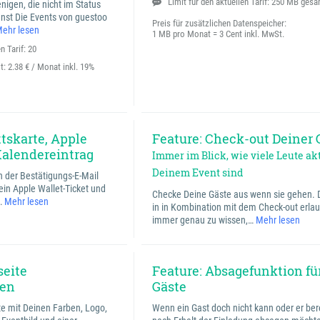
Limit für den aktuellen Tarif: 250 MB ges
enigen, die nicht im Status
nnst Die Events von guestoo
Preis für zusätzlichen Datenspeicher:
ehr lesen
1 MB pro Monat = 3 Cent inkl. MwSt.
n Tarif: 20
it:
2.38 € / Monat inkl. 19%
ttskarte, Apple
Feature: Check-out Deiner 
Kalendereintrag
Immer im Blick, wie viele Leute akt
Deinem Event sind
 der Bestätigungs-E-Mail
 ein Apple Wallet-Ticket und
Checke Deine Gäste aus wenn sie gehen. 
…
Mehr lesen
in in Kombination mit dem Check-out erlaub
immer genau zu wissen,…
Mehr lesen
seite
Feature: Absagefunktion fü
ren
Gäste
te mit Deinen Farben, Logo,
Wenn ein Gast doch nicht kann oder er bere