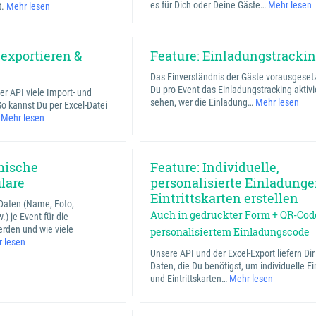
es für Dich oder Deine Gäste…
Mehr lesen
t.
Mehr lesen
 exportieren &
Feature: Einladungstracki
Das Einverständnis der Gäste vorausgesetz
Du pro Event das Einladungstracking aktiv
er API viele Import- und
sehen, wer die Einladung…
Mehr lesen
So kannst Du per Excel-Datei
…
Mehr lesen
mische
Feature: Individuelle,
lare
personalisierte Einladunge
Eintrittskarten erstellen
Daten (Name, Foto,
Auch in gedruckter Form + QR-Cod
 je Event für die
rden und wie viele
personalisiertem Einladungscode
 lesen
Unsere API und der Excel-Export liefern Dir 
Daten, die Du benötigst, um individuelle 
und Eintrittskarten…
Mehr lesen