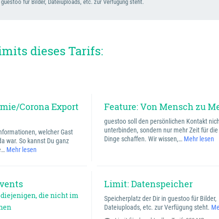
 guestoo für Bilder, Dateiuploads, etc. zur Verfügung steht.
mits dieses Tarifs:
emie/Corona Export
Feature: Von Mensch zu M
guestoo soll den persönlichen Kontakt nic
unterbinden, sondern nur mehr Zeit für die
 Informationen, welcher Gast
Dinge schaffen. Wir wissen,…
Mehr lesen
da war. So kannst Du ganz
te…
Mehr lesen
Events
Limit: Datenspeicher
diejenigen, die nicht im
Speicherplatz der Dir in guestoo für Bilder,
ehen
Dateiuploads, etc. zur Verfügung steht.
Me