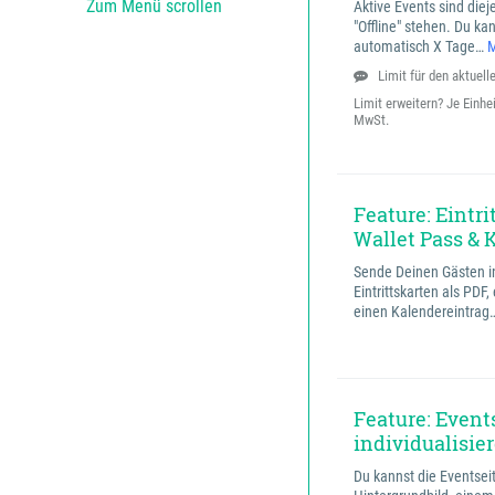
Zum Menü scrollen
Aktive Events sind diej
"Offline" stehen. Du ka
automatisch X Tage…
M
Limit für den aktuelle
Limit erweitern? Je Einhe
MwSt.
Feature: Eintri
Wallet Pass & 
Sende Deinen Gästen in
Eintrittskarten als PDF,
einen Kalendereintrag
Feature: Event
individualisie
Du kannst die Eventsei