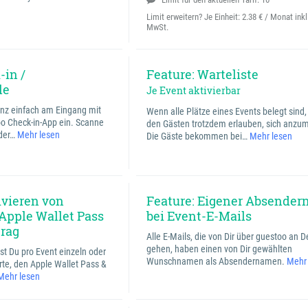
Limit erweitern? Je Einheit:
2.38 € / Monat ink
MwSt.
-in /
Feature: Warteliste
le
Je Event aktivierbar
nz einfach am Eingang mit
Wenn alle Plätze eines Events belegt sind
o Check-in-App ein. Scanne
den Gästen trotzdem erlauben, sich anzu
 der…
Mehr lesen
Die Gäste bekommen bei…
Mehr lesen
ivieren von
Feature: Eigener Absende
 Apple Wallet Pass
bei Event-E-Mails
trag
Alle E-Mails, die von Dir über guestoo an 
gehen, haben einen von Dir gewählten
t Du pro Event einzeln oder
Wunschnamen als Absendernamen.
Mehr
arte, den Apple Wallet Pass &
Mehr lesen