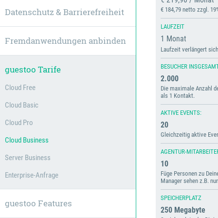
€ 184,79 netto zzgl. 19
Datenschutz & Barrierefreiheit
LAUFZEIT
1 Monat
Fremdanwendungen anbinden
Laufzeit verlängert si
BESUCHER INSGESAMT
guestoo Tarife
2.000
Cloud Free
Die maximale Anzahl de
als 1 Kontakt.
Cloud Basic
AKTIVE EVENTS:
Cloud Pro
20
Gleichzeitig aktive Eve
Cloud Business
AGENTUR-MITARBEITE
Server Business
10
Füge Personen zu Deinem
Enterprise-Anfrage
Manager sehen z.B. nur
SPEICHERPLATZ
guestoo Features
250 Megabyte