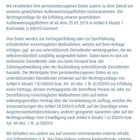
Wir verarbeiten Ihre personenbezogenen Daten zudem zu dem Zweck um
unseren gesetzlichen Aufbewahrungspflichten nachzukommen. Die
Rechtsgrundlage für die Erfüllung unserer gesetzlichen
Aufbewahrungspflichten ist ab dem 25.05.2018 in Artikel 6 Absatz 1
Buchstabe c) DSGVO normiert.
Ihre Daten werden zur Vertragserfüllung oder zur Durchführung
erforderlicher vorvertraglicher Maßnahmen, welche auf Ihrer Anfrage
erfolgen, ggf. an uns unterstützende Dienstleister weitergegeben, die wir
selbstverständlich sorgfältig ausgewählt haben. Dabei kann es sich um
technische Dienstleister oder uns beim Versand bzw. der
Zahlungsabwicklung oder der Buchhaltung unterstützende Dienstleister
handeln. Die Weitergabe Ihrer personenbezogenen Daten an uns
unterstützenden Dienstleister entweder auf der Rechtsgrundlage von
Artikel 6 Absatz 1 b) DSGVO bzw. Art. 49 Abs. 1 lit. b) DSGVO zur Erfüllung
eines Vertrags, dessen Vertragspartei die betroffene Person ist, oder zur
Durchführung vorvertraglicher Maßnahmen oder auf einem
ordnungsgemäßen Vertrag über die Verarbeitung im Auftrag, welcher die
Voraussetzungen des Artikel 28 DSGVO erfüllt, auf der Grundlage eines
Angemessenheitsbeschlusses, anderer geeigneter Garantien oder auf der
Rechtsgrundlage Ihrer Einwilligung nach Artikel 6 Absatz 1 a) DSGVO bzw.
Art. 49 Abs. 1 lit. a) DSGVO.
Wir behalten uns zudem vor, auf unseren Internetseiten externe Inhalte
von Drittanbietern (z.B. You-Tube-Videos, externe Kartendienste, externe