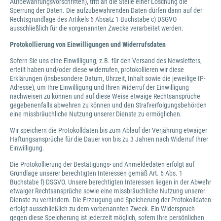
Aufbewahrungsvorschriften), tritt an die Stelle einer Löschung die
Sperrung der Daten. Die aufzubewahrenden Daten dürfen dann auf der
Rechtsgrundlage des Artikels 6 Absatz 1 Buchstabe c) DSGVO
ausschließlich für die vorgenannten Zwecke verarbeitet werden.
Protokollierung von Einwilligungen und Widerrufsdaten
Sofern Sie uns eine Einwilligung, z.B. für den Versand des Newsletters,
erteilt haben und/oder diese widerrufen, protokollieren wir diese
Erklärungen (insbesondere Datum, Uhrzeit, Inhalt sowie die jeweilige IP-
Adresse), um Ihre Einwilligung und Ihren Widerruf der Einwilligung
nachweisen zu können und auf diese Weise etwaige Rechtsansprüche
gegebenenfalls abwehren zu können und den Strafverfolgungsbehörden
eine missbräuchliche Nutzung unserer Dienste zu ermöglichen.
Wir speichern die Protokolldaten bis zum Ablauf der Verjährung etwaiger
Haftungsansprüche für die Dauer von bis zu 3 Jahren nach Widerruf Ihrer
Einwilligung.
Die Protokollierung der Bestätigungs- und Anmeldedaten erfolgt auf
Grundlage unserer berechtigten Interessen gemäß Art. 6 Abs. 1
Buchstabe f) DSGVO. Unsere berechtigten Interessen liegen in der Abwehr
etwaiger Rechtsansprüche sowie eine missbräuchliche Nutzung unserer
Dienste zu verhindern. Die Erzeugung und Speicherung der Protokolldaten
erfolgt ausschließlich zu dem vorbenannten Zweck. Ein Widerspruch
gegen diese Speicherung ist jederzeit möglich, sofern Ihre persönlichen