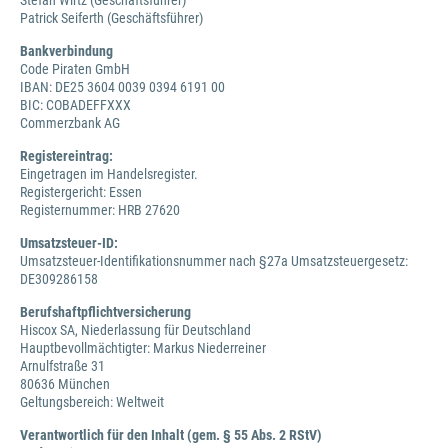
Stefan Wirtz (Geschäftsführer)
Patrick Seiferth (Geschäftsführer)
Bankverbindung
Code Piraten GmbH
IBAN: DE25 3604 0039 0394 6191 00
BIC: COBADEFFXXX
Commerzbank AG
Registereintrag:
Eingetragen im Handelsregister.
Registergericht: Essen
Registernummer: HRB 27620
Umsatzsteuer-ID:
Umsatzsteuer-Identifikationsnummer nach §27a Umsatzsteuergesetz:
DE309286158
Berufshaftpflichtversicherung
Hiscox SA, Niederlassung für Deutschland
Hauptbevollmächtigter: Markus Niederreiner
Arnulfstraße 31
80636 München
Geltungsbereich: Weltweit
Verantwortlich für den Inhalt (gem. § 55 Abs. 2 RStV)