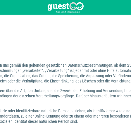
 von uns gemäß den geltenden gesetzlichen Datenschutzbestimmungen, ab dem 2
immungen „verarbeitet“. „Verarbeitung“ ist jeder mit oder ohne Hilfe automatis
die Organisation, das Ordnen, die Speicherung, die Anpassung oder Veränderun
leich oder die Verknüpfung, die Einschränkung, das Löschen oder die Vernichtung
ndere über die Art, den Umfang und die Zwecke der Erhebung und Verwendung Ihr
lagen der einzelnen Verarbeitungsvorgänge. Darüber hinaus erläutern wir Ihne
erte oder identifizierbare natürliche Person beziehen; als identifizierbar wird ein
dortdaten, zu einer Online-Kennung oder zu einem oder mehreren besonderen Me
sozialen Identität dieser natürlichen Person sind.