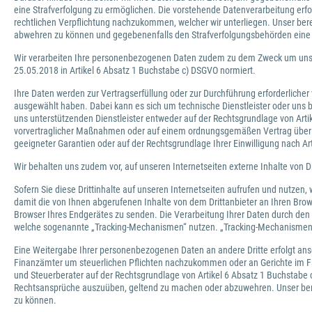
eine Strafverfolgung zu ermöglichen. Die vorstehende Datenverarbeitung erfo
rechtlichen Verpflichtung nachzukommen, welcher wir unterliegen. Unser ber
abwehren zu können und gegebenenfalls den Strafverfolgungsbehörden eine 
Wir verarbeiten Ihre personenbezogenen Daten zudem zu dem Zweck um unser
25.05.2018 in Artikel 6 Absatz 1 Buchstabe c) DSGVO normiert.
Ihre Daten werden zur Vertragserfüllung oder zur Durchführung erforderlicher 
ausgewählt haben. Dabei kann es sich um technische Dienstleister oder uns
uns unterstützenden Dienstleister entweder auf der Rechtsgrundlage von Artike
vorvertraglicher Maßnahmen oder auf einem ordnungsgemäßen Vertrag über di
geeigneter Garantien oder auf der Rechtsgrundlage Ihrer Einwilligung nach Art
Wir behalten uns zudem vor, auf unseren Internetseiten externe Inhalte von Dr
Sofern Sie diese Drittinhalte auf unseren Internetseiten aufrufen und nutzen,
damit die von Ihnen abgerufenen Inhalte von dem Drittanbieter an Ihren Brow
Browser Ihres Endgerätes zu senden. Die Verarbeitung Ihrer Daten durch den A
welche sogenannte „Tracking-Mechanismen“ nutzen. „Tracking-Mechanismen“ s
Eine Weitergabe Ihrer personenbezogenen Daten an andere Dritte erfolgt anso
Finanzämter um steuerlichen Pflichten nachzukommen oder an Gerichte im Fa
und Steuerberater auf der Rechtsgrundlage von Artikel 6 Absatz 1 Buchstabe c
Rechtsansprüche auszuüben, geltend zu machen oder abzuwehren. Unser bere
zu können.