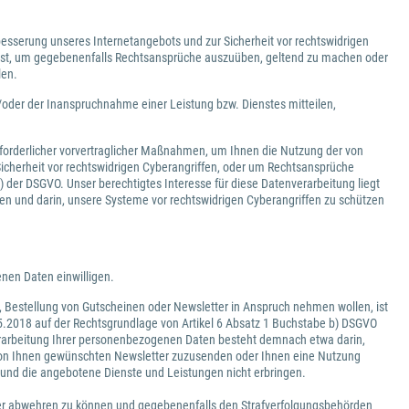
besserung unseres Internetangebots und zur Sicherheit vor rechtswidrigen
 ist, um gegebenenfalls Rechtsansprüche auszuüben, geltend zu machen oder
len.
der der Inanspruchnahme einer Leistung bzw. Dienstes mitteilen,
forderlicher vorvertraglicher Maßnahmen, um Ihnen die Nutzung der von
icherheit vor rechtswidrigen Cyberangriffen, oder um Rechtsansprüche
 der DSGVO. Unser berechtigtes Interesse für diese Datenverarbeitung liegt
 und darin, unsere Systeme vor rechtswidrigen Cyberangriffen zu schützen
nen Daten einwilligen.
, Bestellung von Gutscheinen oder Newsletter in Anspruch nehmen wollen, ist
.2018 auf der Rechtsgrundlage von Artikel 6 Absatz 1 Buchstabe b) DSGVO
Verarbeitung Ihrer personenbezogenen Daten besteht demnach etwa darin,
n von Ihnen gewünschten Newsletter zuzusenden oder Ihnen eine Nutzung
nd die angebotene Dienste und Leistungen nicht erbringen.
er abwehren zu können und gegebenenfalls den Strafverfolgungsbehörden