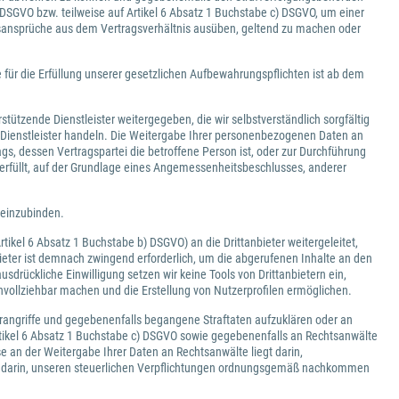
DSGVO bzw. teilweise auf Artikel 6 Absatz 1 Buchstabe c) DSGVO, um einer
htsansprüche aus dem Vertragsverhältnis ausüben, geltend zu machen oder
r die Erfüllung unserer gesetzlichen Aufbewahrungspflichten ist ab dem
tützende Dienstleister weitergegeben, die wir selbstverständlich sorgfältig
 Dienstleister handeln. Die Weitergabe Ihrer personenbezogenen Daten an
ags, dessen Vertragspartei die betroffene Person ist, oder zur Durchführung
rfüllt, auf der Grundlage eines Angemessenheitsbeschlusses, anderer
 einzubinden.
tikel 6 Absatz 1 Buchstabe b) DSGVO) an die Drittanbieter weitergeleitet,
ieter ist demnach zwingend erforderlich, um die abgerufenen Inhalte an den
drückliche Einwilligung setzen wir keine Tools von Drittanbietern ein,
vollziehbar machen und die Erstellung von Nutzerprofilen ermöglichen.
erangriffe und gegebenenfalls begangene Straftaten aufzuklären oder an
rtikel 6 Absatz 1 Buchstabe c) DSGVO sowie gegebenenfalls an Rechtsanwälte
e an der Weitergabe Ihrer Daten an Rechtsanwälte liegt darin,
gt darin, unseren steuerlichen Verpflichtungen ordnungsgemäß nachkommen