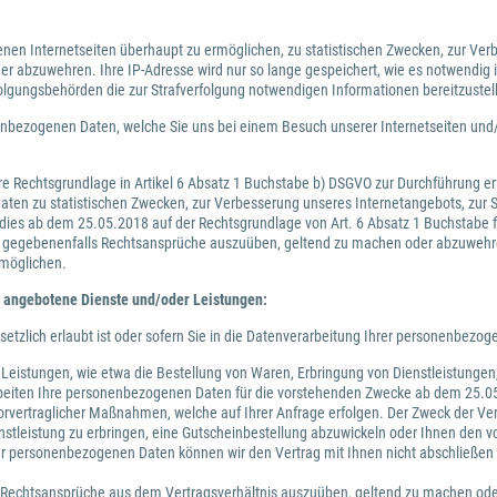
enen Internetseiten überhaupt zu ermöglichen, zu statistischen Zwecken, zur Ver
 abzuwehren. Ihre IP-Adresse wird nur so lange gespeichert, wie es notwendig
lgungsbehörden die zur Strafverfolgung notwendigen Informationen bereitzustel
bezogenen Daten, welche Sie uns bei einem Besuch unserer Internetseiten und/o
e Rechtsgrundlage in Artikel 6 Absatz 1 Buchstabe b) DSGVO zur Durchführung er
aten zu statistischen Zwecken, zur Verbesserung unseres Internetangebots, zur S
ies ab dem 25.05.2018 auf der Rechtsgrundlage von Art. 6 Absatz 1 Buchstabe f)
m gegebenenfalls Rechtsansprüche auszuüben, geltend zu machen oder abzuwehren
rmöglichen.
 angebotene Dienste und/oder Leistungen:
zlich erlaubt ist oder sofern Sie in die Datenverarbeitung Ihrer personenbezoge
 Leistungen, wie etwa die Bestellung von Waren, Erbringung von Dienstleistungen
beiten Ihre personenbezogenen Daten für die vorstehenden Zwecke ab dem 25.05
r vorvertraglicher Maßnahmen, welche auf Ihrer Anfrage erfolgen. Der Zweck der 
ienstleistung zu erbringen, eine Gutscheinbestellung abzuwickeln oder Ihnen de
 personenbezogenen Daten können wir den Vertrag mit Ihnen nicht abschließen u
s Rechtsansprüche aus dem Vertragsverhältnis auszuüben, geltend zu machen od