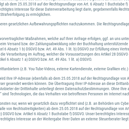
lgt ab dem 25.05.2018 auf der Rechtsgrundlage von Art. 6 Absatz 1 Buchstabe f) 
echtigtes Interesse für diese Datenverarbeitung liegt darin, gegebenenfalls Rec
Strafverfolgung zu ermöglichen.
en gesetzlichen Aufbewahrungspflichten nachzukommen. Die Rechtsgrundlage fü
vorvertraglicher Maßnahmen, welche auf Ihrer Anfrage erfolgen, ggf. an uns unters
 beim Versand bzw. der Zahlungsabwicklung oder der Buchhaltung unterstützende
l 6 Absatz 1 b) DSGVO bzw. Art. 49 Abs. 1 lit. b) DSGVO zur Erfüllung eines Vertr
e Verarbeitung im Auftrag, welcher die Voraussetzungen des Artikel 28 DSGVO e
ikel 6 Absatz 1 a) DSGVO bzw. Art. 49 Abs. 1 lit. a) DSGVO.
ittanbietern (z.B. You-Tube-Videos, externe Kartendienste, externe Grafiken etc.)
 wird Ihre IP-Adresse (ebenfalls ab dem 25.05.2018 auf der Rechtsgrundlage von Ar
ser gesendet werden können. Die Übertragung Ihrer IP-Adresse an diese Drittanb
nbieter der Drittinhalte unterliegt deren Datenschutzbestimmungen. Ohne Ihre aus
ind Technologien, die das Verhalten von betroffenen Personen im Internet nach
nsten nur, wenn wir gesetzlich dazu verpflichtet sind (z.B. an Behörden um Cyb
lle von Rechtsstreitigkeiten) ab dem 25.05.2018 auf der Rechtsgrundlage von A
) DSGVO bzw. Artikel 6 Absatz 1 Buchstabe f) DSGVO. Unser berechtigtes Interess
chtigtes Interesse an der Weitergabe Ihrer Daten an externe Steuerberater lie