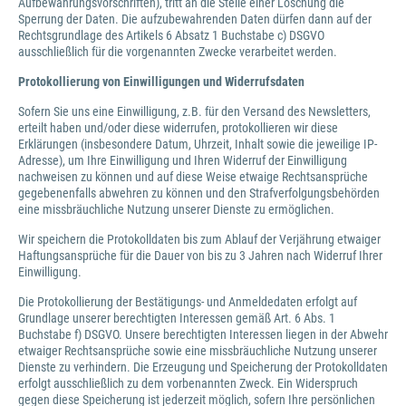
Aufbewahrungsvorschriften), tritt an die Stelle einer Löschung die
Sperrung der Daten. Die aufzubewahrenden Daten dürfen dann auf der
Rechtsgrundlage des Artikels 6 Absatz 1 Buchstabe c) DSGVO
ausschließlich für die vorgenannten Zwecke verarbeitet werden.
Protokollierung von Einwilligungen und Widerrufsdaten
Sofern Sie uns eine Einwilligung, z.B. für den Versand des Newsletters,
erteilt haben und/oder diese widerrufen, protokollieren wir diese
Erklärungen (insbesondere Datum, Uhrzeit, Inhalt sowie die jeweilige IP-
Adresse), um Ihre Einwilligung und Ihren Widerruf der Einwilligung
nachweisen zu können und auf diese Weise etwaige Rechtsansprüche
gegebenenfalls abwehren zu können und den Strafverfolgungsbehörden
eine missbräuchliche Nutzung unserer Dienste zu ermöglichen.
Wir speichern die Protokolldaten bis zum Ablauf der Verjährung etwaiger
Haftungsansprüche für die Dauer von bis zu 3 Jahren nach Widerruf Ihrer
Einwilligung.
Die Protokollierung der Bestätigungs- und Anmeldedaten erfolgt auf
Grundlage unserer berechtigten Interessen gemäß Art. 6 Abs. 1
Buchstabe f) DSGVO. Unsere berechtigten Interessen liegen in der Abwehr
etwaiger Rechtsansprüche sowie eine missbräuchliche Nutzung unserer
Dienste zu verhindern. Die Erzeugung und Speicherung der Protokolldaten
erfolgt ausschließlich zu dem vorbenannten Zweck. Ein Widerspruch
gegen diese Speicherung ist jederzeit möglich, sofern Ihre persönlichen