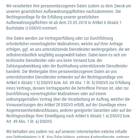
Wir verarbeiten Ihre personenbezogenen Daten zudem zu dem Zweck um
unseren gesetzlichen Aufbewahrungspflichten nachzukommen. Die
Rechtsgrundlage für die Erfüllung unserer gesetzlichen
Aufbewahrungspflichten ist ab dem 25.05.2018 in Artikel 6 Absatz 1
Buchstabe c) DSGVO normiert.
Ihre Daten werden zur Vertragserfüllung oder zur Durchführung
erforderlicher vorvertraglicher Maßnahmen, welche auf Ihrer Anfrage
erfolgen, ggf. an uns unterstützende Dienstleister weitergegeben, die wir
selbstverständlich sorgfältig ausgewählt haben. Dabei kann es sich um
technische Dienstleister oder uns beim Versand bzw. der
Zahlungsabwicklung oder der Buchhaltung unterstützende Dienstleister
handeln. Die Weitergabe Ihrer personenbezogenen Daten an uns
unterstützenden Dienstleister entweder auf der Rechtsgrundlage von
Artikel 6 Absatz 1 b) DSGVO bzw. Art. 49 Abs. 1 lit. b) DSGVO zur Erfüllung
eines Vertrags, dessen Vertragspartei die betroffene Person ist, oder zur
Durchführung vorvertraglicher Maßnahmen oder auf einem
ordnungsgemäßen Vertrag über die Verarbeitung im Auftrag, welcher die
Voraussetzungen des Artikel 28 DSGVO erfüllt, auf der Grundlage eines
Angemessenheitsbeschlusses, anderer geeigneter Garantien oder auf der
Rechtsgrundlage Ihrer Einwilligung nach Artikel 6 Absatz 1 a) DSGVO bzw.
Art. 49 Abs. 1 lit. a) DSGVO.
Wir behalten uns zudem vor, auf unseren Internetseiten externe Inhalte
von Drittanbietern (z.B. You-Tube-Videos, externe Kartendienste, externe