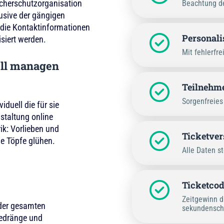
ucherschutzorganisation
Beachtung de
lusive der gängigen
 die Kontaktinformationen
Personali
isiert werden.
Mit fehlerfr
ell managen
Teilnehme
Sorgenfreies
duell die für sie
nstaltung online
ik: Vorlieben und
Ticketver
e Töpfe glühen.
Alle Daten st
Ticketcod
Zeitgewinn d
 der gesamten
sekundensch
Gedränge und