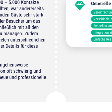
000 – 5.000 Kontakte
Generelle
lten, war andererseits
Vereinfachu
enden Gäste sehr stark
Verschlankun
 der Besucher um das
Schnelles un
ließlich mit all den
Integration v
zu managen. Zudem
ielen unterschiedlichen
Einfache Rea
r Details für diese
rangehensweise
hon oft schwierig und
neue und professionelle