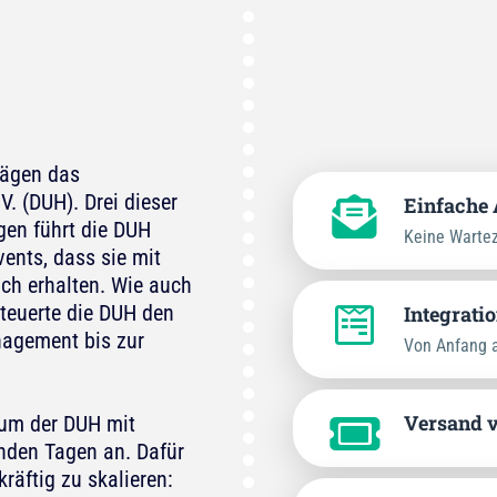
rägen das
. (DUH). Drei dieser
Einfache 
ngen führt die DUH
Keine Wartez
ents, dass sie mit
ch erhalten. Wie auch
steuerte die DUH den
Integrati
agement bis zur
Von Anfang a
Versand 
äum der DUH mit
enden Tagen an. Dafür
äftig zu skalieren: