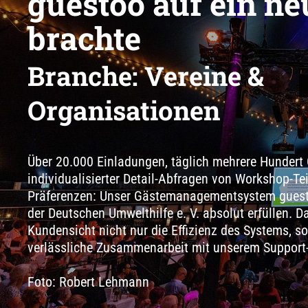
guestoo auf ein ne
brachte
Branche: Vereine &
Organisationen
Über 20.000 Einladungen, täglich mehrere Hundert
individualisierter Detail-Abfragen von Workshop-T
Präferenzen: Unser Gästemanagementsystem guest
der Deutschen Umwelthilfe e. V. absolut erfüllen. D
Kundensicht nicht nur die Effizienz des Systems, 
verlässliche Zusammenarbeit mit unserem Support
Foto: Robert Lehmann