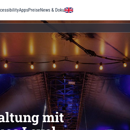
essibility
Apps
Preise
News & Doku
altung mit