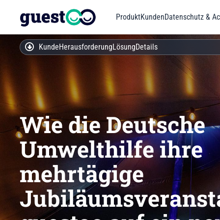
Produkt
Kunden
Datenschutz & Acc
Kunde
Herausforderung
Lösung
Details
Wie die Deutsche
Umwelthilfe ihre
mehrtägige
Jubiläumsveranst