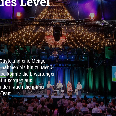
ues Level
 Gäste und eine Menge
eilnahmen bis hin zu Menü-
oo konnte die Erwartungen
afür sorgten aus
sondern auch die immer
-Team.