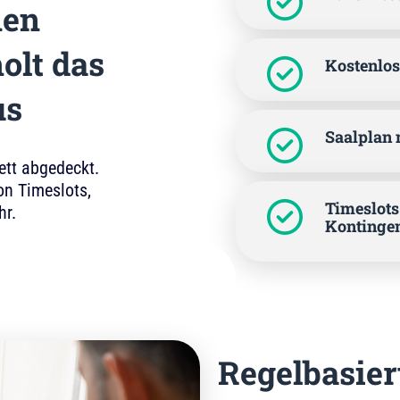
nen
olt das
Kostenlos
us
Saalplan 
tt abgedeckt.
on Timeslots,
Timeslots
hr.
Kontinge
Regelbasier