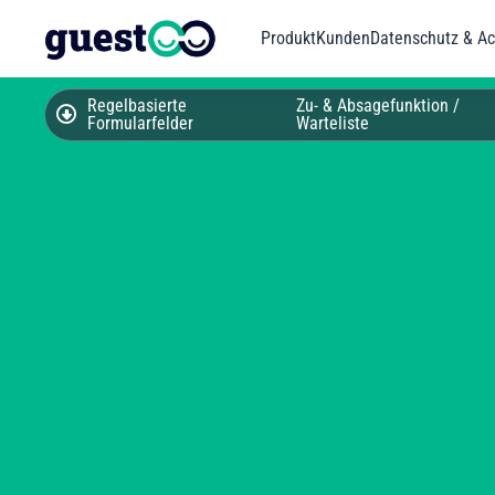
Produkt
Kunden
Datenschutz & Acc
Regelbasierte
Zu- & Absagefunktion /
Formularfelder
Warteliste