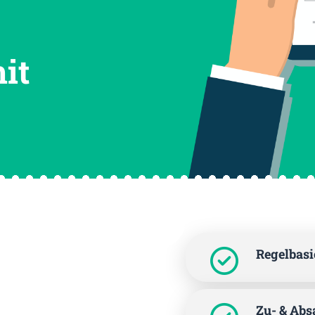
it
Regelbasi
Zu- & Abs