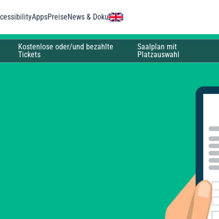
essibility
Apps
Preise
News & Doku
Kostenlose oder/und bezahlte
Saalplan mit
Tickets
Platzauswahl