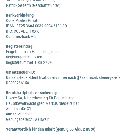
Stefan Wirtz (Geschäftsführer)
Patrick Seiferth (Geschäftsführer)
Bankverbindung
Code Piraten GmbH
IBAN: DE25 3604 0039 0394 6191 00
BIC: COBADEFFXXX
Commerzbank AG
Registereintrag:
Eingetragen im Handelsregister.
Registergericht: Essen
Registernummer: HRB 27620
Umsatzsteuer-ID:
Umsatzsteuer-Identifikationsnummer nach §27a Umsatzsteuergesetz:
DE309286158
Berufshaftpflichtversicherung
Hiscox SA, Niederlassung für Deutschland
Hauptbevollmächtigter: Markus Niederreiner
Arnulfstraße 31
80636 München
Geltungsbereich: Weltweit
Verantwortlich für den Inhalt (gem. § 55 Abs. 2 RStV)