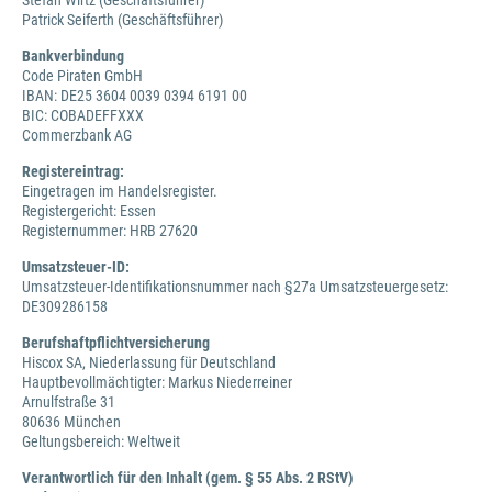
Stefan Wirtz (Geschäftsführer)
Patrick Seiferth (Geschäftsführer)
Bankverbindung
Code Piraten GmbH
IBAN: DE25 3604 0039 0394 6191 00
BIC: COBADEFFXXX
Commerzbank AG
Registereintrag:
Eingetragen im Handelsregister.
Registergericht: Essen
Registernummer: HRB 27620
Umsatzsteuer-ID:
Umsatzsteuer-Identifikationsnummer nach §27a Umsatzsteuergesetz:
DE309286158
Berufshaftpflichtversicherung
Hiscox SA, Niederlassung für Deutschland
Hauptbevollmächtigter: Markus Niederreiner
Arnulfstraße 31
80636 München
Geltungsbereich: Weltweit
Verantwortlich für den Inhalt (gem. § 55 Abs. 2 RStV)