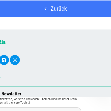
Zurück
dia
r
n Newsletter
, ticketYoo, workYoo und andere Themen rund um unser Team
schaft … unsere Tools :)