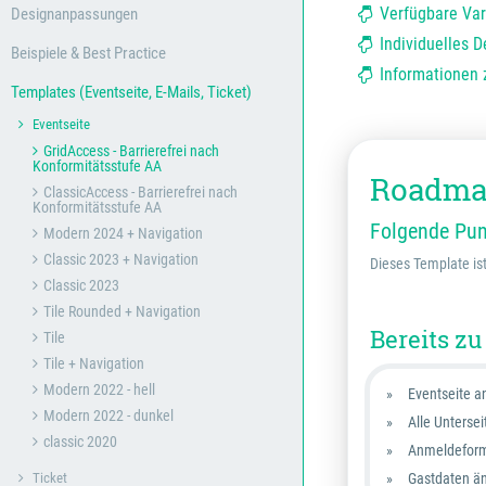
Verfügbare Var
Designanpassungen
Individuelles D
Beispiele & Best Practice
Informationen z
Templates (Eventseite, E-Mails, Ticket)
Eventseite
GridAccess - Barrierefrei nach
Konformitätsstufe AA
Roadmap
ClassicAccess - Barrierefrei nach
Konformitätsstufe AA
Folgende Pun
Modern 2024 + Navigation
Classic 2023 + Navigation
Dieses Template ist
Classic 2023
Tile Rounded + Navigation
Bereits zu
Tile
Tile + Navigation
Modern 2022 - hell
Eventseite an
Modern 2022 - dunkel
Alle Unterse
classic 2020
Anmeldeform
Ticket
Gastdaten ä