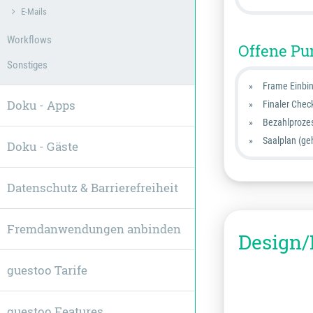
E-Mails
Workflows
Offene Pu
Sonstiges
Frame Einbi
Doku - Apps
Finaler Check
Bezahlprozess
Saalplan (geh
Doku - Gäste
Datenschutz & Barrierefreiheit
Fremdanwendungen anbinden
Design/
guestoo Tarife
guestoo Features