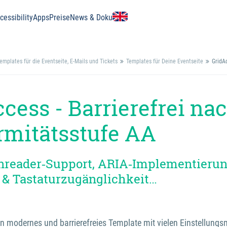
essibility
Apps
Preise
News & Doku
emplates für die Eventseite, E-Mails und Tickets
Templates für Deine Eventseite
GridA
cess - Barrierefrei na
rmitätsstufe AA
enreader‑Support, ARIA‑Implementieru
 & Tastaturzugänglichkeit…
in modernes und barrierefreies Template mit vielen Einstellungs