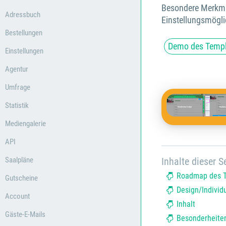
Besondere Merkmal
Adressbuch
Einstellungsmögli
Bestellungen
Demo des Templ
Einstellungen
Agentur
Umfrage
Statistik
Mediengalerie
API
Saalpläne
Inhalte dieser Se
Roadmap des T
Gutscheine
Design/Individ
Account
Inhalt
Gäste-E-Mails
Besonderheite