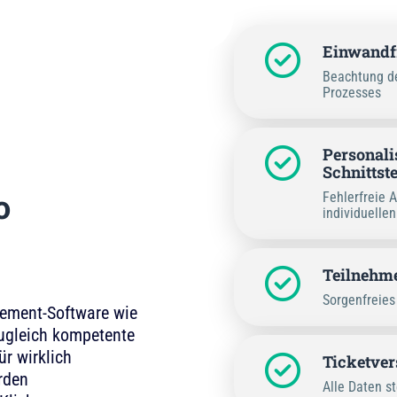
Einwandfr
Beachtung de
Prozesses
Personali
Schnittste
o
Fehlerfreie 
individuellen
Teilnehme
Sorgenfreies
ement-Software wie
zugleich kompetente
ür wirklich
Ticketver
rden
Alle Daten st