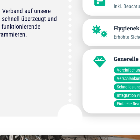
Inkl. Beacht
r Verband auf unsere
 schnell überzeugt und
 funktionierende
Hygienek
grammieren.
Erhöhte Sich
Generelle
Vereinfachu
Verschlankun
Schnelles un
Integration v
Einfache Rea