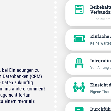
Beibehalt
Verbands
… und automa
Einfache 
Keine Wartez
Integrati
Von Anfang a
 bei Einladungen zu
en Datenbanken (CRM)
e Daten zukünftig
Einsicht d
stem ins andere kommen?
Eigene Tisch
nagement fortan
zu einem mehr als
Durchfüh