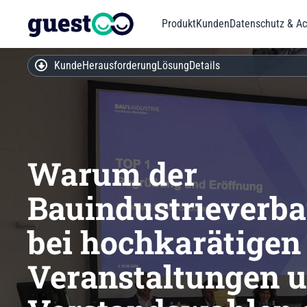
Produkt
Kunden
Datenschutz & Acc
Kunde
Herausforderung
Lösung
Details
Warum der
Bauindustriever
bei hochkarätigen
Veranstaltungen 