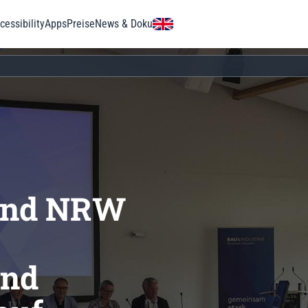
essibility
Apps
Preise
News & Doku
band NRW
und