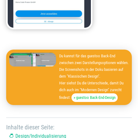
Du kannst für das guestoo Back-End
zwischen zwei Darstellungsoptionen wählen.
Die Screenshots in der Doku basieren auf
dem "Klassischen Design".
Hier siehst Du die Unterschiede, damit Du
dich auch im "Modernen Design" zurecht
findest:
» guestoo Back-End-Design
Inhalte dieser Seite:
Design/Individualisierung