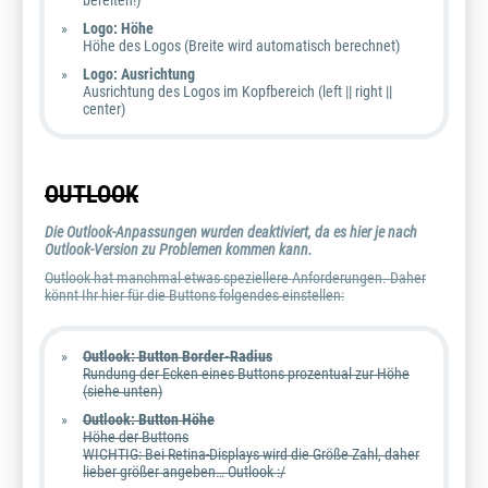
bereiten!)
Logo: Höhe
Höhe des Logos (Breite wird automatisch berechnet)
Logo: Ausrichtung
Ausrichtung des Logos im Kopfbereich (left || right ||
center)
OUTLOOK
Die Outlook-Anpassungen wurden deaktiviert, da es hier je nach
Outlook-Version zu Problemen kommen kann.
Outlook hat manchmal etwas speziellere Anforderungen. Daher
könnt Ihr hier für die Buttons folgendes einstellen:
Outlook: Button Border-Radius
Rundung der Ecken eines Buttons prozentual zur Höhe
(siehe unten)
Outlook: Button Höhe
Höhe der Buttons
WICHTIG: Bei Retina-Displays wird die Größe Zahl, daher
lieber größer angeben… Outlook :/