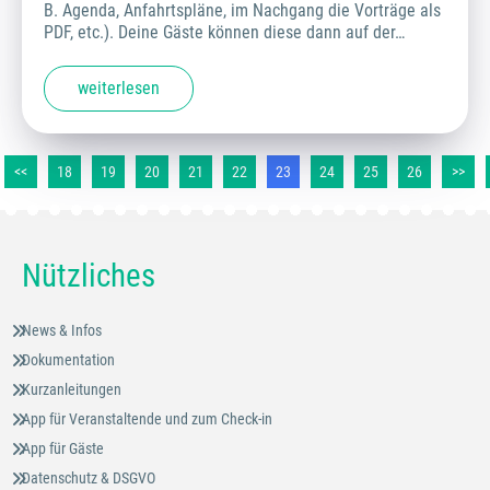
B. Agenda, Anfahrtspläne, im Nachgang die Vorträge als
PDF, etc.). Deine Gäste können diese dann auf der…
weiterlesen
<<
18
19
20
21
22
23
24
25
26
>>
Nützliches
News & Infos
Dokumentation
Kurzanleitungen
App für Veranstaltende und zum Check-in
App für Gäste
Datenschutz & DSGVO