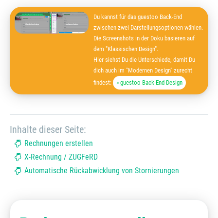
Du kannst für das guestoo Back-End
zwischen zwei Darstellungsoptionen wählen.
Die Screenshots in der Doku basieren auf
dem "Klassischen Design".
Hier siehst Du die Unterschiede, damit Du
dich auch im "Modernen Design" zurecht
findest:
» guestoo Back-End-Design
Inhalte dieser Seite:
Rechnungen erstellen
X-Rechnung / ZUGFeRD
Automatische Rückabwicklung von Stornierungen