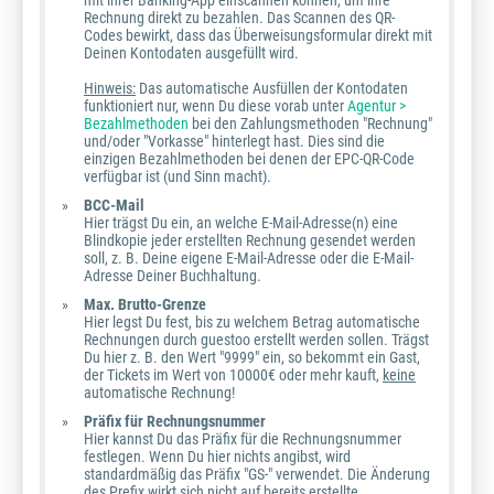
mit ihrer Banking-App einscannen können, um ihre
Rechnung direkt zu bezahlen. Das Scannen des QR-
Codes bewirkt, dass das Überweisungsformular direkt mit
Deinen Kontodaten ausgefüllt wird.
Hinweis:
Das automatische Ausfüllen der Kontodaten
funktioniert nur, wenn Du diese vorab unter
Agentur >
Bezahlmethoden
bei den Zahlungsmethoden "Rechnung"
und/oder "Vorkasse" hinterlegt hast. Dies sind die
einzigen Bezahlmethoden bei denen der EPC-QR-Code
verfügbar ist (und Sinn macht).
BCC-Mail
Hier trägst Du ein, an welche E-Mail-Adresse(n) eine
Blindkopie jeder erstellten Rechnung gesendet werden
soll, z. B. Deine eigene E-Mail-Adresse oder die E-Mail-
Adresse Deiner Buchhaltung.
Max. Brutto-Grenze
Hier legst Du fest, bis zu welchem Betrag automatische
Rechnungen durch guestoo erstellt werden sollen. Trägst
Du hier z. B. den Wert "9999" ein, so bekommt ein Gast,
der Tickets im Wert von 10000€ oder mehr kauft,
keine
automatische Rechnung!
Präfix für Rechnungsnummer
Hier kannst Du das Präfix für die Rechnungsnummer
festlegen. Wenn Du hier nichts angibst, wird
standardmäßig das Präfix "GS-" verwendet. Die Änderung
des Prefix wirkt sich
nicht
auf bereits erstellte