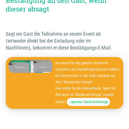
Bestätigung an den Gast, wenn
dieser absagt
Sagt ein Gast die Teilnahme an einem Event ab
(entweder direkt bei der Einladung oder im
Nachhinein), bekommt er diese Bestätigungs-E-Mail.
Du kannst für das guestoo Back-End
zwischen zwei Darstellungsoptionen wählen.
Die Screenshots in der Doku basieren auf
dem "Klassischen Design".
Hier siehst Du die Unterschiede, damit Du
dich auch im "Modernen Design" zurecht
findest:
» guestoo Back-End-Design